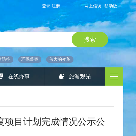
登录
注册
网上信访
移动版
情防控
环保督察
伟大的变革
在线办事
旅游观光
年度项目计划完成情况公示公