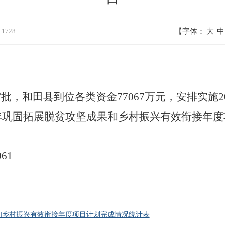
：
1728
【字体：
大
中
审批，和田县
到位各类
资金
77067
万元
，安排
实施
5年巩固拓展脱贫攻坚成果和乡村振兴有效衔接
年度
061
果和乡村振兴有效衔接年度项目计划完成情况统计表