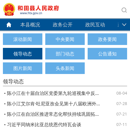
本县概况
政务公开
政民互动
政务
滚动新闻
中央要闻
政务要闻
领导动态
部门动态
公告通知
图片新闻
头条新闻
领导动态
陈小江在十届自治区党委第九轮巡视集中反馈会暨第十轮巡视动员部署会上强调 不断提高巡视的震慑力穿透力推动力 为建设社会主义现代化新疆提供坚强政治保障
08-04
陈小江艾尔肯·吐尼亚孜会见第十八届欧洲外交官研讨班一行
07-28
陈小江在自治区推进常态化帮扶持续巩固拓展脱贫攻坚成果工作会议上强调 扎实有力推进常态化精准帮扶 坚决守牢不发生规模性返贫致贫底线
07-21
习近平同纳米比亚总统恩代特瓦会谈
07-11