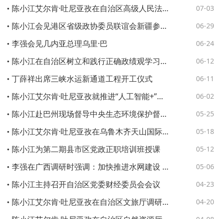
陈小江艾尔肯·吐尼亚孜在自治区高级人民法院和自治区人民检察院调研座谈
07-03
陈小江会见港区省级政协委员联谊会新疆参访交流团一行
06-29
李强会见几内亚总理乌里·巴
06-24
陈小江在自治区树立和践行正确政绩观学习教育警示教育会上强调 持续深化以案示警以案明纪以案促改 以正确政绩观推动“十五五”开好局起好步
06-12
丁薛祥出席三峡水运新通道工程开工仪式
06-11
陈小江艾尔肯·吐尼亚孜就推进“人工智能+”工作深入调研
06-02
陈小江赴巴州现场督导中央生态环境保护督察重点问题整改工作
05-25
陈小江艾尔肯·吐尼亚孜在乌鲁木齐天山国际机场调研
05-18
陈小江为第二期县市区党政正职培训班授课
05-12
李强在广西调研时强调：加快推进水网建设 全面提升综合效益 为经济社会发展提供基础支撑和重要保障
05-06
陈小江主持召开自治区党委财经委员会会议
04-23
陈小江艾尔肯·吐尼亚孜在自治区文旅厅调研座谈
04-20