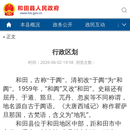
本县概况
政务公开
政民互动
政务
» 正文
行政区划
时间：2026-06-02 19:58 浏览次数：
和田，古称
“于阗”。清初改“于阗”为“和
1959
年，“和阗”又改“和田”。史籍还有
阗”。
屈丹、于遁、豁旦、兀丹、忽炭等不同称谓，
地名源自古于阗语。《大唐西域记》称作瞿萨
旦那国，古梵语，含义为“地乳”。
和田县位于和田地区中部，距和田市中