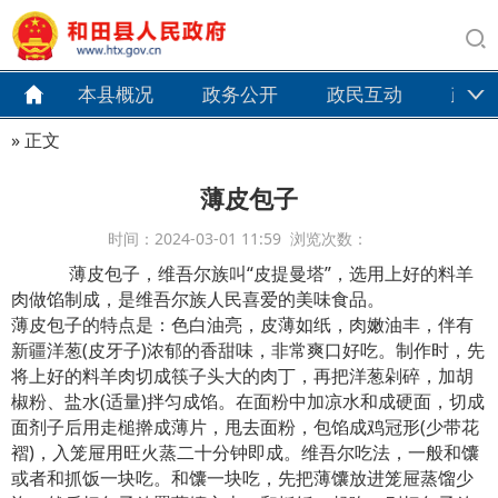
本县概况
政务公开
政民互动
政务
» 正文
薄皮包子
时间：2024-03-01 11:59 浏览次数：
薄皮包子，维吾尔族叫“皮提曼塔”，选用上好的料羊
肉做馅制成，是维吾尔族人民喜爱的美味食品。
薄皮包子的特点是：色白油亮，皮薄如纸，肉嫩油丰，伴有
新疆洋葱(皮牙子)浓郁的香甜味，非常爽口好吃。制作时，先
将上好的料羊肉切成筷子头大的肉丁，再把洋葱剁碎，加胡
椒粉、盐水(适量)拌匀成馅。在面粉中加凉水和成硬面，切成
面剂子后用走槌擀成薄片，甩去面粉，包馅成鸡冠形(少带花
褶)，入笼屉用旺火蒸二十分钟即成。维吾尔吃法，一般和馕
或者和抓饭一块吃。和馕一块吃，先把薄馕放进笼屉蒸馏少