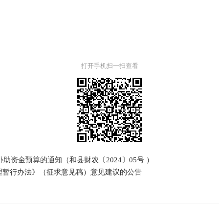
打开手机扫一扫查看
助资金预算的通知（和县财农〔2024〕05号 ）
理暂行办法》（征求意见稿）意见建议的公告