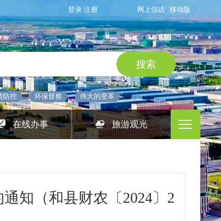
登录
注册
网上信访
移动版
情防控
环保督察
伟大的变革
在线办事
旅游观光
通知（和县财农〔2024〕2