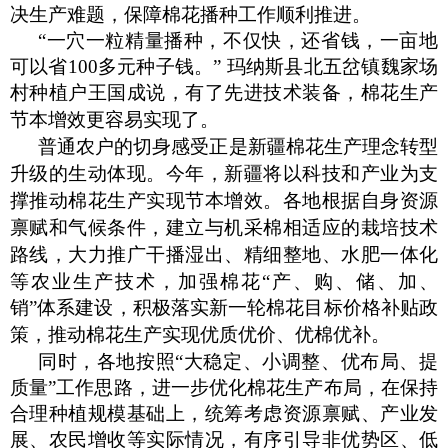
决生产难题，保障棉花播种工作顺利推进。
“一穴一粒精量播种，不仅快，还省钱，一亩地
可以省100多元种子钱。” 玛纳斯县北五岔镇魏家场
村种植户王国成说，有了先进技术装备，棉花生产
节本增效更容易实现了。
普通农户的切身感受正是新疆棉花生产理念转型
升级的生动体现。今年，新疆将以科技和产业为支
撑推动棉花生产实现节本增效。各地根据自身资源
禀赋和气候条件，建立与机采棉相适应的栽培技术
路线，大力推广干播湿出、精细整地、水肥一体化
等农业生产技术，加强棉花
“产、购、储、加、
销”体系建设，积极落实新一轮棉花目标价格补贴政
策，推动棉花生产实现优质优价、优棉优补。
同时，各地按照
“大稳定、小调整、优布局、提
质量”工作思路，进一步优化棉花生产布局，在保持
合理种植规模基础上，统筹考虑资源禀赋、产业发
展、农民增收等实际情况，有序引导非优势区、低