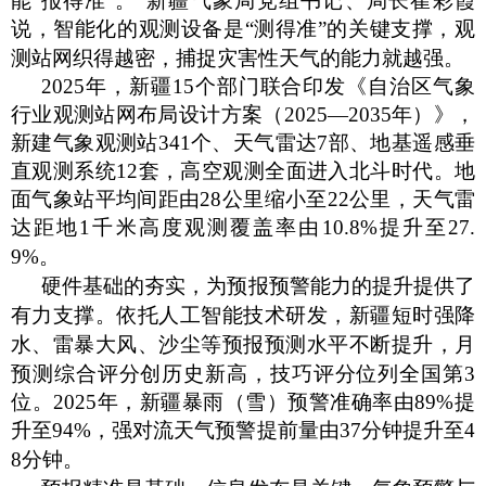
能‘报得准’。”新疆气象局党组书记、局长崔彩霞
说，智能化的观测设备是“测得准”的关键支撑，观
测站网织得越密，捕捉灾害性天气的能力就越强。
2025年，新疆15个部门联合印发《自治区气象
行业观测站网布局设计方案（2025—2035年）》，
新建气象观测站341个、天气雷达7部、地基遥感垂
直观测系统12套，高空观测全面进入北斗时代。地
面气象站平均间距由28公里缩小至22公里，天气雷
达距地1千米高度观测覆盖率由10.8%提升至27.
9%。
硬件基础的夯实，为预报预警能力的提升提供了
有力支撑。依托人工智能技术研发，新疆短时强降
水、雷暴大风、沙尘等预报预测水平不断提升，月
预测综合评分创历史新高，技巧评分位列全国第
3
位。2025年，新疆暴雨（雪）预警准确率由89%提
升至94%，强对流天气预警提前量由37分钟提升至4
8分钟。